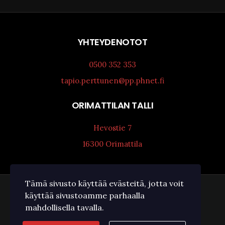
YHTEYDENOTOT
0500 352 353
tapio.perttunen@pp.phnet.fi
ORIMATTILAN TALLI
Hevostie 7
16300 Orimattila
Tämä sivusto käyttää evästeitä, jotta voit
käyttää sivustoamme parhaalla
Copyright © 2023 Ravitalli Tapio Perttunen Ky
mahdollisella tavalla.
Evästeet